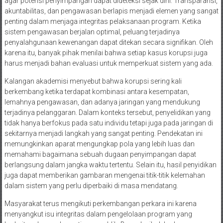
agar potensi penyimpangan dapat dideteksi sejak dini. Transparansi,
akuntabilitas, dan pengawasan berlapis menjadi elemen yang sangat
penting dalam menjaga integritas pelaksanaan program. Ketika
sistem pengawasan berjalan optimal, peluang terjadinya
penyalahgunaan kewenangan dapat ditekan secara signifikan. Oleh
karena itu, banyak pihak menilai bahwa setiap kasus korupsi juga
harus menjadi bahan evaluasi untuk memperkuat sistem yang ada.
Kalangan akademisi menyebut bahwa korupsi sering kali
berkembang ketika terdapat kombinasi antara kesempatan,
lemahnya pengawasan, dan adanya jaringan yang mendukung
terjadinya pelanggaran. Dalam konteks tersebut, penyelidikan yang
tidak hanya berfokus pada satu individu tetapi juga pada jaringan di
sekitarnya menjadi langkah yang sangat penting. Pendekatan ini
memungkinkan aparat mengungkap pola yang lebih luas dan
memahami bagaimana sebuah dugaan penyimpangan dapat
berlangsung dalam jangka waktu tertentu. Selain itu, hasil penyidikan
juga dapat memberikan gambaran mengenai titik-titik kelemahan
dalam sistem yang perlu diperbaiki di masa mendatang.
Masyarakat terus mengikuti perkembangan perkara ini karena
menyangkut isu integritas dalam pengelolaan program yang