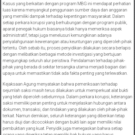
Kasus yang berkaitan dengan program MBG ini mendapat perhatian
luas karena menyangkut penggunaan sumber daya dan anggaran
yang memiliki dampak terhadap kepentingan masyarakat. Dalam
setiap perkara korupsi yang berhubungan dengan program publik,
aparat penegak hukum biasanya tidak hanya memeriksa aspek
administratif, tetapi juga menelusuri kemungkinan adanya
penyalahgunaan kewenangan atau keuntungan yang diperoleh pihak
tertentu. Oleh sebab itu, proses penyidikan dilakukan secara berlapis
dengan melibatkan berbagai metode investigasi yang bertujuan
mengungkap seluruh alur peristiwa. Pendalaman terhadap pihak-
pihak yang berada di sekitar tersangka utama menjadi bagian dari
upaya untuk memastikan tidak ada fakta penting yang terlewatkan.
Kejaksaan Agung menyatakan bahwa pemeriksaan terhadap
sejumlah saksi masih terus dilakukan untuk memperkuat alat bukti
yang telah diperoleh sebelumnya. Dalam perkara korupsi, keterangan
saksi memiliki peran penting untuk menjelaskan hubungan antara
dokumen, transaksi, dan tindakan yang dilakukan oleh pihak-pihak
terkait. Namun demikian, seluruh keterangan yang diberikan tetap
harus diuji dan dicocokkan dengan bukti lain agar memiliki nilai
pembuktian yang kuat. Penyidik juga menegaskan bahwa setiap
orang yang diperiksa tetap memiliki hak hukum yang harus