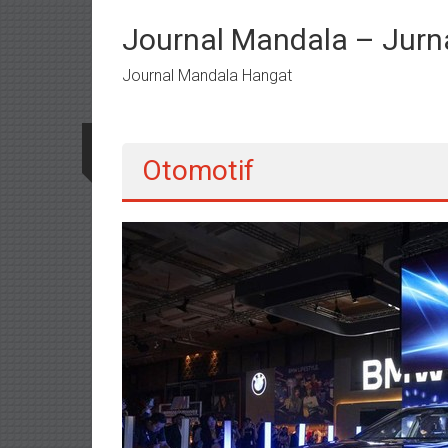
Lompat
ke
Journal Mandala – Jurna
konten
Journal Mandala Hangat
Otomotif