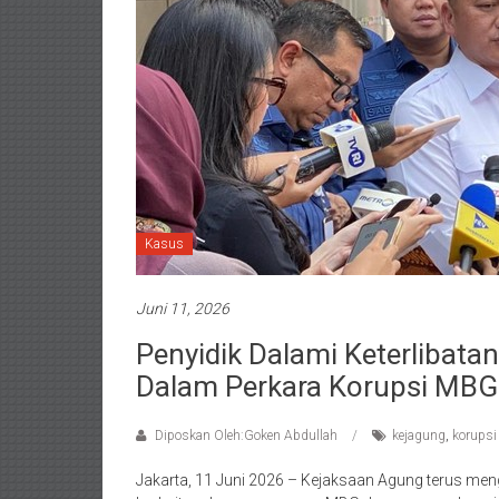
Kasus
Juni 11, 2026
Penyidik Dalami Keterlibata
Dalam Perkara Korupsi MBG
Diposkan Oleh:Goken Abdullah
kejagung
,
korupsi
Jakarta, 11 Juni 2026 – Kejaksaan Agung terus m