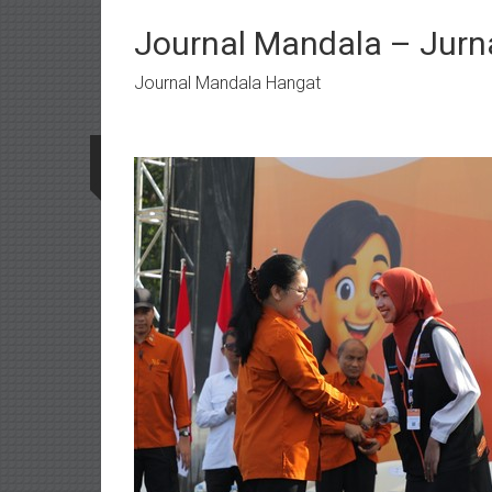
Lompat
ke
Journal Mandala – Jurna
konten
Journal Mandala Hangat