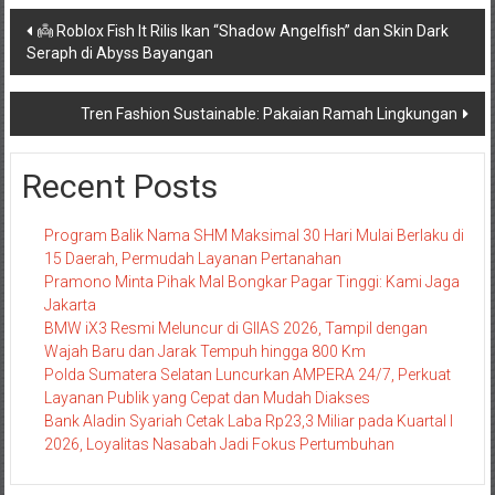
Navigasi
👼 Roblox Fish It Rilis Ikan “Shadow Angelfish” dan Skin Dark
Seraph di Abyss Bayangan
pos
Tren Fashion Sustainable: Pakaian Ramah Lingkungan
Recent Posts
Program Balik Nama SHM Maksimal 30 Hari Mulai Berlaku di
15 Daerah, Permudah Layanan Pertanahan
Pramono Minta Pihak Mal Bongkar Pagar Tinggi: Kami Jaga
Jakarta
BMW iX3 Resmi Meluncur di GIIAS 2026, Tampil dengan
Wajah Baru dan Jarak Tempuh hingga 800 Km
Polda Sumatera Selatan Luncurkan AMPERA 24/7, Perkuat
Layanan Publik yang Cepat dan Mudah Diakses
Bank Aladin Syariah Cetak Laba Rp23,3 Miliar pada Kuartal I
2026, Loyalitas Nasabah Jadi Fokus Pertumbuhan