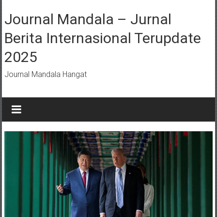
Lompat
ke
Journal Mandala – Jurnal
konten
Berita Internasional Terupdate
2025
Journal Mandala Hangat