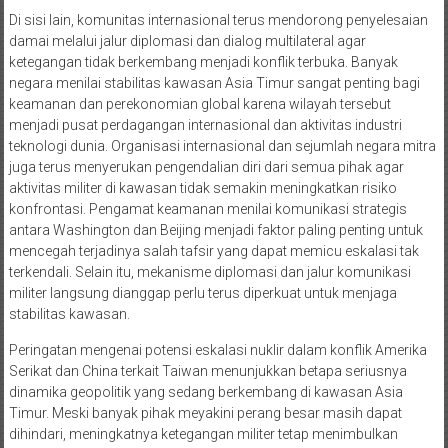
Di sisi lain, komunitas internasional terus mendorong penyelesaian
damai melalui jalur diplomasi dan dialog multilateral agar
ketegangan tidak berkembang menjadi konflik terbuka. Banyak
negara menilai stabilitas kawasan Asia Timur sangat penting bagi
keamanan dan perekonomian global karena wilayah tersebut
menjadi pusat perdagangan internasional dan aktivitas industri
teknologi dunia. Organisasi internasional dan sejumlah negara mitra
juga terus menyerukan pengendalian diri dari semua pihak agar
aktivitas militer di kawasan tidak semakin meningkatkan risiko
konfrontasi. Pengamat keamanan menilai komunikasi strategis
antara Washington dan Beijing menjadi faktor paling penting untuk
mencegah terjadinya salah tafsir yang dapat memicu eskalasi tak
terkendali. Selain itu, mekanisme diplomasi dan jalur komunikasi
militer langsung dianggap perlu terus diperkuat untuk menjaga
stabilitas kawasan.
Peringatan mengenai potensi eskalasi nuklir dalam konflik Amerika
Serikat dan China terkait Taiwan menunjukkan betapa seriusnya
dinamika geopolitik yang sedang berkembang di kawasan Asia
Timur. Meski banyak pihak meyakini perang besar masih dapat
dihindari, meningkatnya ketegangan militer tetap menimbulkan