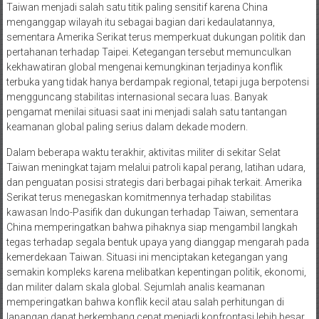
Taiwan menjadi salah satu titik paling sensitif karena China
menganggap wilayah itu sebagai bagian dari kedaulatannya,
sementara Amerika Serikat terus memperkuat dukungan politik dan
pertahanan terhadap Taipei. Ketegangan tersebut memunculkan
kekhawatiran global mengenai kemungkinan terjadinya konflik
terbuka yang tidak hanya berdampak regional, tetapi juga berpotensi
mengguncang stabilitas internasional secara luas. Banyak
pengamat menilai situasi saat ini menjadi salah satu tantangan
keamanan global paling serius dalam dekade modern.
Dalam beberapa waktu terakhir, aktivitas militer di sekitar Selat
Taiwan meningkat tajam melalui patroli kapal perang, latihan udara,
dan penguatan posisi strategis dari berbagai pihak terkait. Amerika
Serikat terus menegaskan komitmennya terhadap stabilitas
kawasan Indo-Pasifik dan dukungan terhadap Taiwan, sementara
China memperingatkan bahwa pihaknya siap mengambil langkah
tegas terhadap segala bentuk upaya yang dianggap mengarah pada
kemerdekaan Taiwan. Situasi ini menciptakan ketegangan yang
semakin kompleks karena melibatkan kepentingan politik, ekonomi,
dan militer dalam skala global. Sejumlah analis keamanan
memperingatkan bahwa konflik kecil atau salah perhitungan di
lapangan dapat berkembang cepat menjadi konfrontasi lebih besar