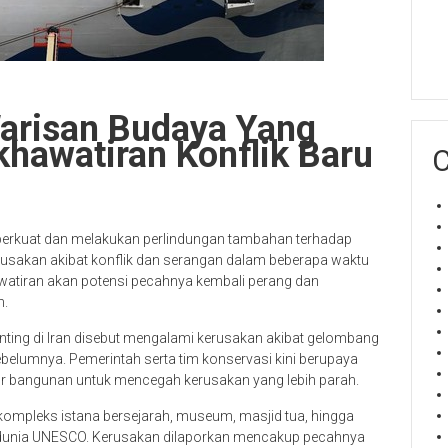
Warisan Budaya Yang
hawatiran Konflik Baru
C
perkuat dan melakukan perlindungan tambahan terhadap
usakan akibat konflik dan serangan dalam beberapa waktu
hawatiran akan potensi pecahnya kembali perang dan
h.
ting di Iran disebut mengalami kerusakan akibat gelombang
ebelumnya. Pemerintah serta tim konservasi kini berupaya
ur bangunan untuk mencegah kerusakan yang lebih parah.
 kompleks istana bersejarah, museum, masjid tua, hingga
 dunia UNESCO. Kerusakan dilaporkan mencakup pecahnya