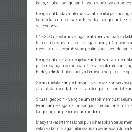
kaca, retakan bangunan, hingga rusaknya ornamen be
Pengamat budaya internasional menilai perlindunga
konflik karena kerusakan terhadap bangunan bersejar
sepenuhnya.
UNESCO sebelumnya juga telah menyampaikan kekha
Iran dan kawasan Timur Tengah lainnya. Organisas
memiliki nilai sejarah yang penting bagi peradaban 
Pengamat sejarah menjelaskan bahwa Iran memiliki
perkembangan peradaban Persia sejak ratusan hingga
budaya dinilai bukan hanya kerugian bagi Iran, tetap
Selain melakukan perbaikan fisik, pihak konservasi
artefak dan benda bersejarah dengan memindahkan s
Situasi geopolitik yang belum stabil membuat sejum
terancam. Pengamat hubungan internasional menilai 
langsung dari peperangan modern.
Masyarakat internasional pun diharapkan terus men
wilayah konflik agar nilai warisan peradaban dunia 