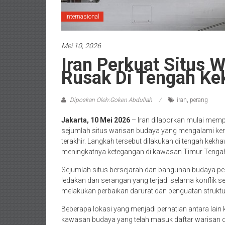
Internasional
Mei 10, 2026
Iran Perkuat Situs 
Rusak Di Tengah Kek
Diposkan Oleh:Goken Abdullah
iran
,
perang
Jakarta, 10 Mei 2026
– Iran dilaporkan mulai mem
sejumlah situs warisan budaya yang mengalami ker
terakhir. Langkah tersebut dilakukan di tengah kek
meningkatnya ketegangan di kawasan Timur Tenga
Sejumlah situs bersejarah dan bangunan budaya pen
ledakan dan serangan yang terjadi selama konflik s
melakukan perbaikan darurat dan penguatan strukt
Beberapa lokasi yang menjadi perhatian antara lain
kawasan budaya yang telah masuk daftar warisan