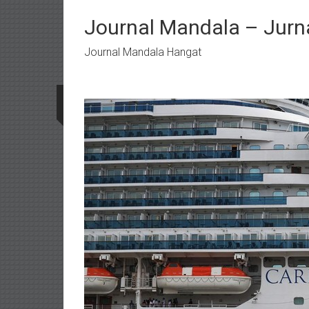
Lompat
ke
Journal Mandala – Jurna
konten
Journal Mandala Hangat