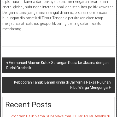
diplomasi ini karena dampaknya dapat memengaruhi keamanan
energi global, hubungan internasional, dan stabilitas politik kawasan.
Dengan situasi yang masih sangat dinamis, proses normalisasi
hubungan diplomatik di Timur Tengah diperkirakan akan tetap
menjadi salah satu isu geopolitik paling penting dalam waktu
mendatang.
Navigasi
Emmanuel Macron Kutuk Serangan Rusia ke Ukraina dengan
Rudal Oreshnik
pos
Kebocoran Tangki Bahan Kimia di California Paksa Puluhan
Ribu Warga Mengungsi
Recent Posts
Program Balik Nama SHM Maksimal 30 Hari Mulai Berlaku di