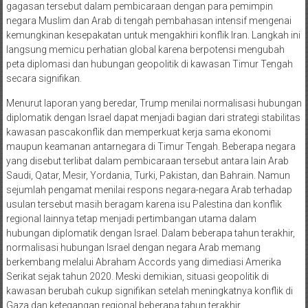
gagasan tersebut dalam pembicaraan dengan para pemimpin
negara Muslim dan Arab di tengah pembahasan intensif mengenai
kemungkinan kesepakatan untuk mengakhiri konflik Iran. Langkah ini
langsung memicu perhatian global karena berpotensi mengubah
peta diplomasi dan hubungan geopolitik di kawasan Timur Tengah
secara signifikan.
Menurut laporan yang beredar, Trump menilai normalisasi hubungan
diplomatik dengan Israel dapat menjadi bagian dari strategi stabilitas
kawasan pascakonflik dan memperkuat kerja sama ekonomi
maupun keamanan antarnegara di Timur Tengah. Beberapa negara
yang disebut terlibat dalam pembicaraan tersebut antara lain Arab
Saudi, Qatar, Mesir, Yordania, Turki, Pakistan, dan Bahrain. Namun
sejumlah pengamat menilai respons negara-negara Arab terhadap
usulan tersebut masih beragam karena isu Palestina dan konflik
regional lainnya tetap menjadi pertimbangan utama dalam
hubungan diplomatik dengan Israel. Dalam beberapa tahun terakhir,
normalisasi hubungan Israel dengan negara Arab memang
berkembang melalui Abraham Accords yang dimediasi Amerika
Serikat sejak tahun 2020. Meski demikian, situasi geopolitik di
kawasan berubah cukup signifikan setelah meningkatnya konflik di
Gaza dan ketegangan regional beberapa tahun terakhir.