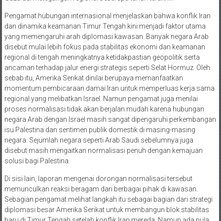
Pengamat hubungan internasional menjelaskan bahwa konflik Iran
dan dinamika keamanan Timur Tengah kini menjadi faktor utama
yang memengaruhi arah diplomasi kawasan. Banyak negara Arab
disebut mulai lebih fokus pada stabilitas ekonomi dan keamanan
regional di tengah meningkatnya ketidakpastian geopolitik serta
ancaman terhadap jalur energi strategis seperti Selat Hormuz. Oleh
sebab itu, Amerika Serikat dinilai berupaya memanfaatkan
momentum pembicaraan damai Iran untuk memperluas kerja sama
regional yang melibatkan Israel. Namun pengamat juga menilai
proses normalisasi tidak akan berjalan mudah karena hubungan
negara Arab dengan Israel masih sangat dipengaruhi perkembangan
isu Palestina dan sentimen publik domestik di masing-masing
negara. Sejumlah negara seperti Arab Saudi sebelumnya juga
disebut masih mengaitkan normalisasi penuh dengan kemajuan
solusi bagi Palestina.
Di sisi lain, laporan mengenai dorongan normalisasi tersebut
memunculkan reaksi beragam dari berbagai pihak di kawasan.
Sebagian pengamat melihat langkah itu sebagai bagian dari strategi
diplomasi besar Amerika Serikat untuk membangun blok stabilitas
baru di Timur Tengah setelah konflik Iran mereda. Namun ada pula