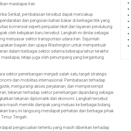
tkan maskapai Iran.
ika Serikat, pembatasan tersebut dapat mencakup
pendaratan dan pengisian bahan bakar di berbagai titik yang
ivitas komersial seperti penjualan tiket dan layanan pendukung
ak oleh kebijakan baru tersebut. Langkah ini dinilai sebagai
ang menyasar sektor transportasi udara Iran. Sejumlah
upakan bagian dari upaya Washington untuk memperkuat
heran dalam berbagai sektor selama beberapa tahun terakhir.
h maskapai, tetapi juga oleh penumpang yang bergantung
a sektor penerbangan menjadi salah satu target strategis
ekonomi dan mobilitas internasional. Pembatasan terhadap
gistik, mengurangi akses perjalanan, dan mempersempit
Iran, tekanan terhadap sektor penerbangan dipandang sebagai
ngkatkan tekanan diplomatik dan ekonomi. Langkah tersebut
gara masih memiliki dampak yang meluas ke berbagai bidang
ebijakan baru ini langsung mendapat perhatian dari berbagai pihak
 Timur Tengah.
erdapat pengecualian tertentu yang masih diberikan terhadap