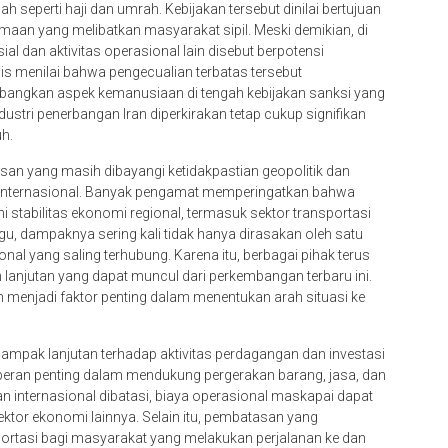
 seperti haji dan umrah. Kebijakan tersebut dinilai bertujuan
aan yang melibatkan masyarakat sipil. Meski demikian, di
al dan aktivitas operasional lain disebut berpotensi
is menilai bahwa pengecualian terbatas tersebut
angkan aspek kemanusiaan di tengah kebijakan sanksi yang
tri penerbangan Iran diperkirakan tetap cukup signifikan
h.
asan yang masih dibayangi ketidakpastian geopolitik dan
an internasional. Banyak pengamat memperingatkan bahwa
stabilitas ekonomi regional, termasuk sektor transportasi
gu, dampaknya sering kali tidak hanya dirasakan oleh satu
ional yang saling terhubung. Karena itu, berbagai pihak terus
anjutan yang dapat muncul dari perkembangan terbaru ini.
an menjadi faktor penting dalam menentukan arah situasi ke
mpak lanjutan terhadap aktivitas perdagangan dan investasi
 peran penting dalam mendukung pergerakan barang, jasa, dan
an internasional dibatasi, biaya operasional maskapai dapat
tor ekonomi lainnya. Selain itu, pembatasan yang
ortasi bagi masyarakat yang melakukan perjalanan ke dan