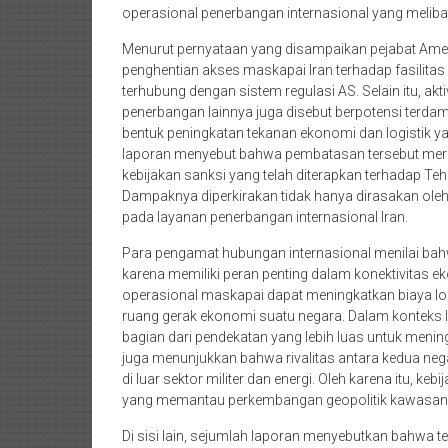
operasional penerbangan internasional yang meliba
Menurut pernyataan yang disampaikan pejabat Amer
penghentian akses maskapai Iran terhadap fasilitas 
terhubung dengan sistem regulasi AS. Selain itu, akt
penerbangan lainnya juga disebut berpotensi terdamp
bentuk peningkatan tekanan ekonomi dan logistik y
laporan menyebut bahwa pembatasan tersebut mer
kebijakan sanksi yang telah diterapkan terhadap Te
Dampaknya diperkirakan tidak hanya dirasakan ole
pada layanan penerbangan internasional Iran.
Para pengamat hubungan internasional menilai bahw
karena memiliki peran penting dalam konektivitas 
operasional maskapai dapat meningkatkan biaya lo
ruang gerak ekonomi suatu negara. Dalam konteks 
bagian dari pendekatan yang lebih luas untuk meni
juga menunjukkan bahwa rivalitas antara kedua ne
di luar sektor militer dan energi. Oleh karena itu, k
yang memantau perkembangan geopolitik kawasan
Di sisi lain, sejumlah laporan menyebutkan bahwa t