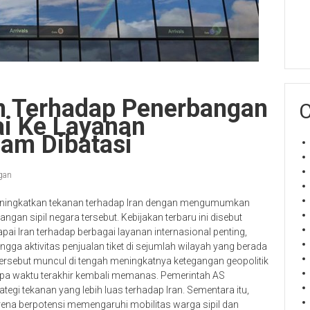
n Terhadap Penerbangan
C
ai Ke Layanan
cam Dibatasi
gan
eningkatkan tekanan terhadap Iran dengan mengumumkan
an sipil negara tersebut. Kebijakan terbaru ini disebut
 Iran terhadap berbagai layanan internasional penting,
gga aktivitas penjualan tiket di sejumlah wilayah yang berada
tersebut muncul di tengah meningkatnya ketegangan geopolitik
pa waktu terakhir kembali memanas. Pemerintah AS
tegi tekanan yang lebih luas terhadap Iran. Sementara itu,
ena berpotensi memengaruhi mobilitas warga sipil dan