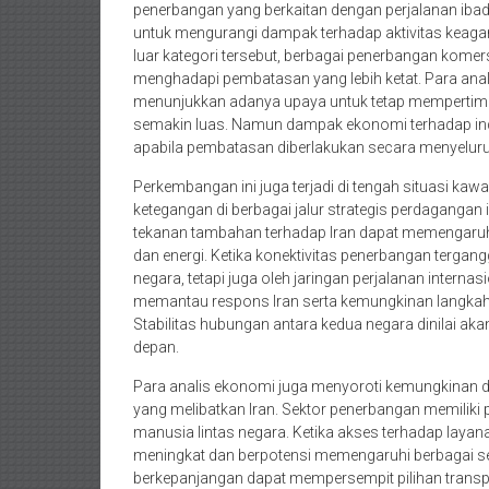
penerbangan yang berkaitan dengan perjalanan ibadah
untuk mengurangi dampak terhadap aktivitas keagam
luar kategori tersebut, berbagai penerbangan komersi
menghadapi pembatasan yang lebih ketat. Para anal
menunjukkan adanya upaya untuk tetap mempertimb
semakin luas. Namun dampak ekonomi terhadap indus
apabila pembatasan diberlakukan secara menyeluru
Perkembangan ini juga terjadi di tengah situasi kaw
ketegangan di berbagai jalur strategis perdagang
tekanan tambahan terhadap Iran dapat memengaruhi 
dan energi. Ketika konektivitas penerbangan tergang
negara, tetapi juga oleh jaringan perjalanan internas
memantau respons Iran serta kemungkinan langkah l
Stabilitas hubungan antara kedua negara dinilai ak
depan.
Para analis ekonomi juga menyoroti kemungkinan da
yang melibatkan Iran. Sektor penerbangan memiliki
manusia lintas negara. Ketika akses terhadap layan
meningkat dan berpotensi memengaruhi berbagai sek
berkepanjangan dapat mempersempit pilihan transp