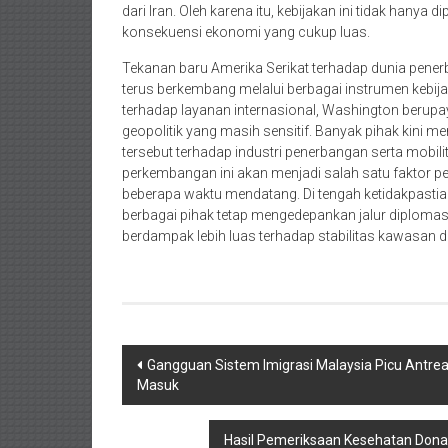
dari Iran. Oleh karena itu, kebijakan ini tidak hanya 
konsekuensi ekonomi yang cukup luas.
Tekanan baru Amerika Serikat terhadap dunia pene
terus berkembang melalui berbagai instrumen kebija
terhadap layanan internasional, Washington berupa
geopolitik yang masih sensitif. Banyak pihak kini
tersebut terhadap industri penerbangan serta mobi
perkembangan ini akan menjadi salah satu faktor
beberapa waktu mendatang. Di tengah ketidakpastia
berbagai pihak tetap mengedepankan jalur diplom
berdampak lebih luas terhadap stabilitas kawasan 
Navigasi
Gangguan Sistem Imigrasi Malaysia Picu Antrea
Masuk
pos
Hasil Pemeriksaan Kesehatan Donal