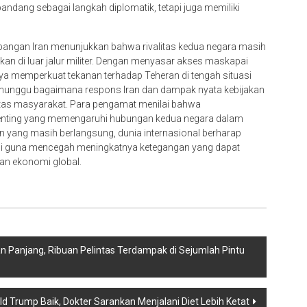
dipandang sebagai langkah diplomatik, tetapi juga memiliki
rbangan Iran menunjukkan bahwa rivalitas kedua negara masih
kan di luar jalur militer. Dengan menyasar akses maskapai
ya memperkuat tekanan terhadap Teheran di tengah situasi
 menunggu bagaimana respons Iran dan dampak nyata kebijakan
litas masyarakat. Para pengamat menilai bahwa
 penting yang memengaruhi hubungan kedua negara dalam
n yang masih berlangsung, dunia internasional berharap
asi guna mencegah meningkatnya ketegangan yang dapat
dan ekonomi global.
n Panjang, Ribuan Pelintas Terdampak di Sejumlah Pintu
d Trump Baik, Dokter Sarankan Menjalani Diet Lebih Ketat