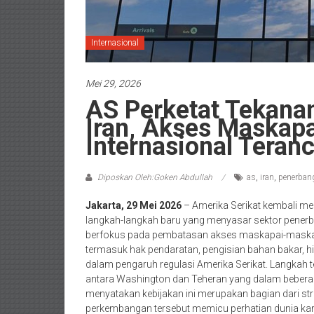
Internasional
Mei 29, 2026
AS Perketat Tekana
Iran, Akses Maskap
Internasional Teran
Diposkan Oleh:Goken Abdullah
as
,
iran
,
penerban
Jakarta, 29 Mei 2026
– Amerika Serikat kembali m
langkah-langkah baru yang menyasar sektor penerbang
berfokus pada pembatasan akses maskapai-maskapai
termasuk hak pendaratan, pengisian bahan bakar, hin
dalam pengaruh regulasi Amerika Serikat. Langkah 
antara Washington dan Teheran yang dalam bebera
menyatakan kebijakan ini merupakan bagian dari stra
perkembangan tersebut memicu perhatian dunia kar